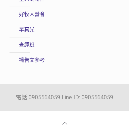
好牧人營會
早真光
查經班
禱告文參考
電話:0905564059 Line ID: 0905564059