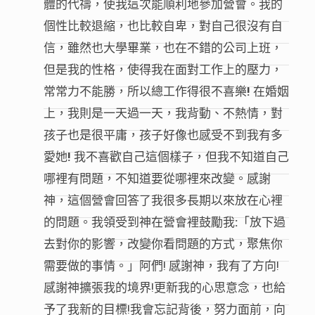
體的代禱，使我這次能順利地參加營會。我的
個性比較退縮，也比較自卑，對自己很沒有自
信，雖然也大學畢業，也在不錯的公司上班，
但是我的性格，使得我在面對工作上的壓力，
常常力不能勝，所以總工作得很不喜樂
!
在婚姻
上，我則是一天過一天，我背動、不熱情，對
孩子也是很平庸，孩子好像也感受不到我有多
愛她
!
我不喜歡自己這個樣子，但我不知道自己
哪裡有問題，不知道要從哪裡來改變。感謝
神，這個營會回答了我很多長期以來放在心裡
的問題。我領受到神在營會裡鼓勵我
:
「放下過
去對你的影響，改變你看問題的方式，聚焦你
需要做的事情。」阿們! 感謝神，我有了方向!
感謝神擴張我的境界!更新我的心思意念，也給
予了我新的目標!我會忘記背後，努力面前，向