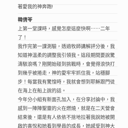
著愛我的神奔跑!
韓倩苓
上第一堂課時，感覺怎麼這麼快啊⋯⋯二年
了！
我作完第一課測驗，透過牧師講解評分後，我
知道神溫柔的調整我引領我。這段期間要說驚
濤駭浪嗎？剛開始碰到挑戰時，會覺得浪快打
到幾乎被捲走，神的愛牢牢抓住我，站穩腳
步！每當我有驚惶時，我就會想到耶穌跟門徒
在海上在船上說的話。
今年分小組有新面孔加入，在分享討論中，我
感到一陣陣聖靈的火在燃燒，就是在二天營會
結束後，還是有人依依不捨地拉著我說她被開
啟的喜悅和她看到學員的成長，她感受到神大