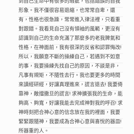
到自己生命中有很多的瑕疵，包括錯誤的自我
形象。我不僅很容易退縮，也常常自卑，還
有，性格也很急躁，常常進入律法裡，只看重
對跟錯。我看見自己沒有領袖的風範，更沒有
認識到自己的生命充滿了那麼多的老我脾氣和
性格，在神面前，我有很深的反省和認罪悔改!
所以，我願意不斷的操練自己，若遇到不如意
的事，我要操練先找自己的原因，不談是非，
凡事有規矩，不隨性去行。我也要更多的時間
來讀經研經，好讓真理進來，謊言退去! 我要倚
靠神，敵擋撒旦的謊言! 求神擴張我的生命，能
夠高、夠寬，好讓我能去完成神對我的呼召! 求
神時刻把合神心意的信念放在我的裡面，我要
緊緊跟隨神，我要成為合神心意與喜悅的器皿!
所器重的人。