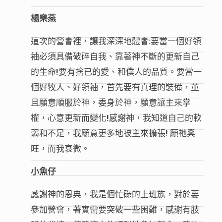
楊樂燕
這次的營會裡，讓我深深地體會
:
要當一個好領
袖必須具備破碎自我、靠著神不斷的更新自己
的生命
!
要有捨已的愛、和僕人的品質。要當一
個好牧人、好領袖，首先要有真理的裝備，並
且願意順服於神，委身於神，願意讓主來掌
權，心意更新而變化
!
感謝神，我知道自己的軟
弱和不足，我願意更多地被主來擴張
!
願祂興
旺，而我衰微。
小魚仔
感謝神的恩典，我是個忙碌的上班族，對於要
參加營會，著實需要突破一些困難，感謝有肢