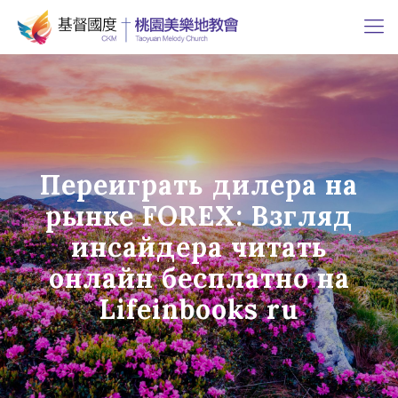
Переиграть дилера на
рынке FOREX: Взгляд
инсайдера читать
онлайн бесплатно на
Lifeinbooks ru