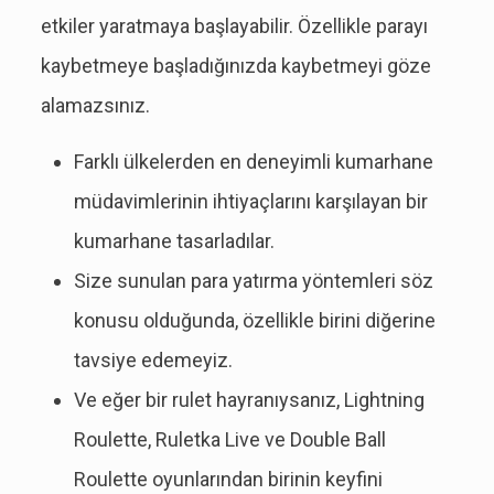
etkiler yaratmaya başlayabilir. Özellikle parayı
kaybetmeye başladığınızda kaybetmeyi göze
alamazsınız.
Farklı ülkelerden en deneyimli kumarhane
müdavimlerinin ihtiyaçlarını karşılayan bir
kumarhane tasarladılar.
Size sunulan para yatırma yöntemleri söz
konusu olduğunda, özellikle birini diğerine
tavsiye edemeyiz.
Ve eğer bir rulet hayranıysanız, Lightning
Roulette, Ruletka Live ve Double Ball
Roulette oyunlarından birinin keyfini