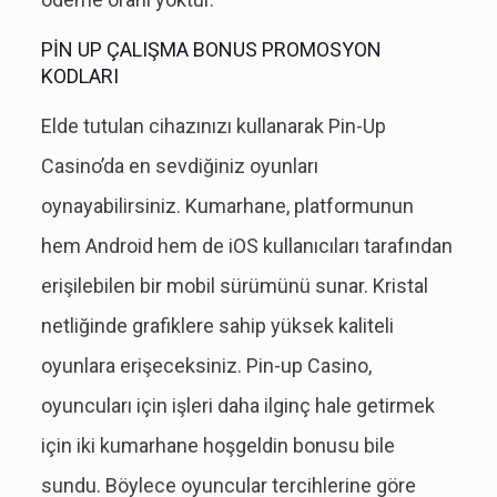
PİN UP ÇALIŞMA BONUS PROMOSYON
KODLARI
Elde tutulan cihazınızı kullanarak Pin-Up
Casino’da en sevdiğiniz oyunları
oynayabilirsiniz. Kumarhane, platformunun
hem Android hem de iOS kullanıcıları tarafından
erişilebilen bir mobil sürümünü sunar. Kristal
netliğinde grafiklere sahip yüksek kaliteli
oyunlara erişeceksiniz. Pin-up Casino,
oyuncuları için işleri daha ilginç hale getirmek
için iki kumarhane hoşgeldin bonusu bile
sundu. Böylece oyuncular tercihlerine göre