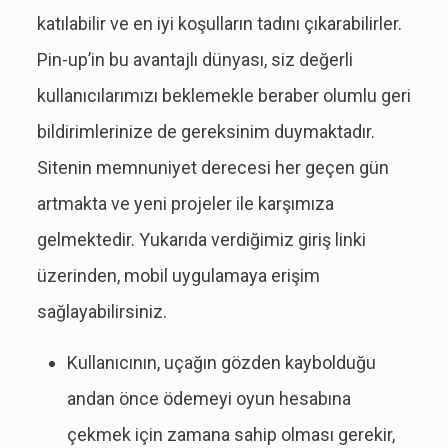
katılabilir ve en iyi koşulların tadını çıkarabilirler.
Pin-up’in bu avantajlı dünyası, siz değerli
kullanıcılarımızı beklemekle beraber olumlu geri
bildirimlerinize de gereksinim duymaktadır.
Sitenin memnuniyet derecesi her geçen gün
artmakta ve yeni projeler ile karşımıza
gelmektedir. Yukarıda verdiğimiz giriş linki
üzerinden, mobil uygulamaya erişim
sağlayabilirsiniz.
Kullanıcının, uçağın gözden kaybolduğu
andan önce ödemeyi oyun hesabına
çekmek için zamana sahip olması gerekir,