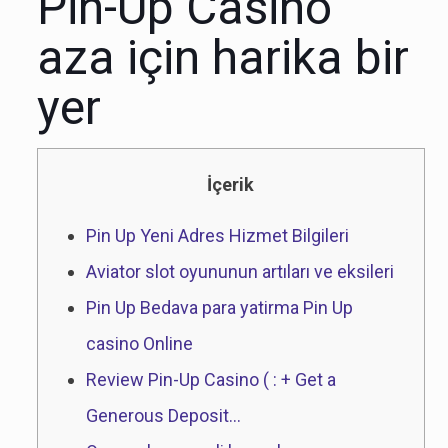
Pin-Up Casino
aza için harika bir
yer
İçerik
Pin Up Yeni Adres Hizmet Bilgileri
Aviator slot oyununun artıları ve eksileri
Pin Up Bedava para yatirma Pin Up
casino Online
Review Pin-Up Casino ( : + Get a
Generous Deposit…