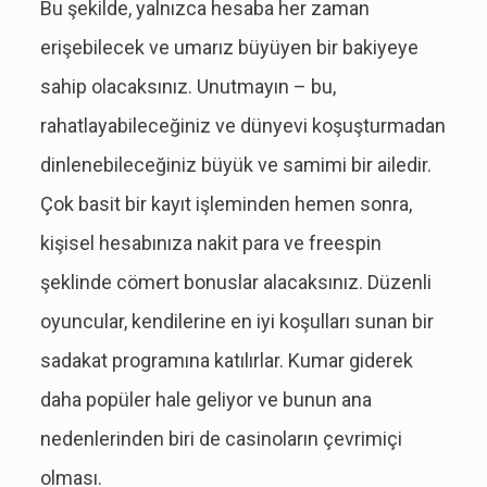
Bu şekilde, yalnızca hesaba her zaman
erişebilecek ve umarız büyüyen bir bakiyeye
sahip olacaksınız. Unutmayın – bu,
rahatlayabileceğiniz ve dünyevi koşuşturmadan
dinlenebileceğiniz büyük ve samimi bir ailedir.
Çok basit bir kayıt işleminden hemen sonra,
kişisel hesabınıza nakit para ve freespin
şeklinde cömert bonuslar alacaksınız. Düzenli
oyuncular, kendilerine en iyi koşulları sunan bir
sadakat programına katılırlar. Kumar giderek
daha popüler hale geliyor ve bunun ana
nedenlerinden biri de casinoların çevrimiçi
olması.