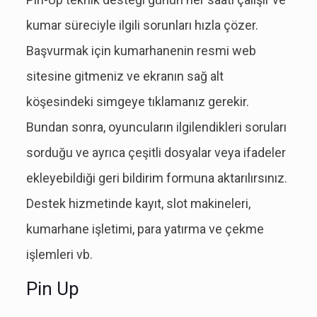
kumar süreciyle ilgili sorunları hızla çözer.
Başvurmak için kumarhanenin resmi web
sitesine gitmeniz ve ekranın sağ alt
köşesindeki simgeye tıklamanız gerekir.
Bundan sonra, oyuncuların ilgilendikleri soruları
sorduğu ve ayrıca çeşitli dosyalar veya ifadeler
ekleyebildiği geri bildirim formuna aktarılırsınız.
Destek hizmetinde kayıt, slot makineleri,
kumarhane işletimi, para yatırma ve çekme
işlemleri vb.
Pin Up