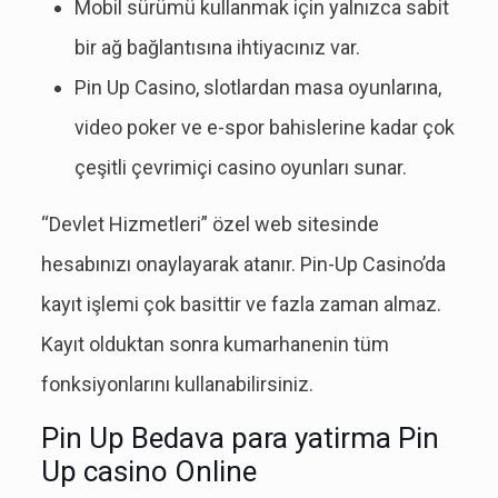
Mobil sürümü kullanmak için yalnızca sabit
bir ağ bağlantısına ihtiyacınız var.
Pin Up Casino, slotlardan masa oyunlarına,
video poker ve e-spor bahislerine kadar çok
çeşitli çevrimiçi casino oyunları sunar.
“Devlet Hizmetleri” özel web sitesinde
hesabınızı onaylayarak atanır. Pin-Up Casino’da
kayıt işlemi çok basittir ve fazla zaman almaz.
Kayıt olduktan sonra kumarhanenin tüm
fonksiyonlarını kullanabilirsiniz.
Pin Up Bedava para yatirma Pin
Up casino Online