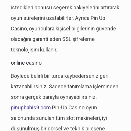
istedikleri bonusu seçerek bakiyelerini artırarak
oyun sürelerini uzatabilirler. Ayrıca Pin Up
Casino, oyunculara kişisel bilgilerinin güvende
olacağını garanti eden SSL şifreleme
teknolojisini kullanır.
online casino
Böylece belirli bir turda kaybederseniz geri
kazanabilirsiniz. Sadece tanımlama işleminden
sonra gerçek parayla oynayabilirsiniz.
pinupbahis9.com
Pin-Up Casino oyun
salonunda sunulan tüm slot makineleri, iyi
düşünülmüş bir görsel ve teknik bileşene