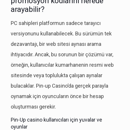
promosyon kodlarını nerede
arayabilir?
PC sahipleri platformun sadece tarayıcı
versiyonunu kullanabilecek. Bu sürümün tek
dezavantajı, bir web sitesi aynası arama
ihtiyacıdır. Ancak, bu sorunun bir çözümü var,
örneğin, kullanıcılar kumarhanenin resmi web
sitesinde veya toplulukta çalışan aynalar
bulacaklar. Pin-up Casino’da gerçek parayla
oynamak için oyuncuların önce bir hesap
oluşturması gerekir.
Pin-Up casino kullanıcıları için yuvalar ve
oyunlar