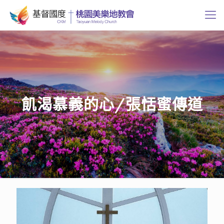
飢渴慕義的心/張恬蜜傳道