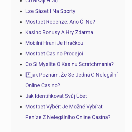
Co Říkají Hráči
Lze Sázet I Na Sporty
Mostbet Recenze: Ano Či Ne?
Kasino Bonusy A Hry Zdarma
Mobilní Hraní Je Hračkou
Mostbet Casino Prodejci
Co Si Myslíte O Kasinu Scratchmania?
*️⃣jak Poznám, Že Se Jedná O Nelegální
Online Casino?
Jak Identifikovat Svůj Účet
Mostbet Výběr: Je Možné Vybírat
Peníze Z Nelegálního Online Casina?