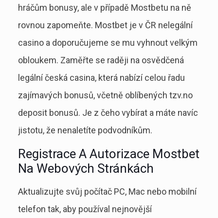
hráčům bonusy, ale v případě Mostbetu na ně
rovnou zapomeňte. Mostbet je v ČR nelegální
casino a doporučujeme se mu vyhnout velkým
obloukem. Zaměřte se raději na osvědčená
legální česká casina, která nabízí celou řadu
zajímavých bonusů, včetně oblíbených tzv.no
deposit bonusů. Je z čeho vybírat a máte navíc
jistotu, že nenaletíte podvodníkům.
Registrace A Autorizace Mostbet
Na Webových Stránkách
Aktualizujte svůj počítač PC, Mac nebo mobilní
telefon tak, aby používal nejnovější