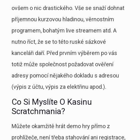
ovšem o nic drastického. Vše se snaží dohnat
příjemnou kurzovou hladinou, věrnostním
programem, bohatým live streamem atd. A
nutno říct, že se to této ruské sázkové
kanceláři daří. Před prvním výběrem po vás
totiž může společnost požadovat ověření
adresy pomocí nějakého dokladu s adresou
(výpis z účtu, výpis za elektřinu apod.).
Co Si Myslíte O Kasinu
Scratchmania?
Můžete okamžitě hrát demo hry přímo z
prohlížeče, není třeba stahování ani registrace,