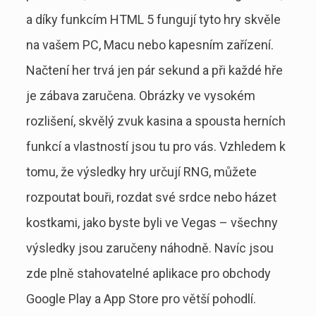
a díky funkcím HTML 5 fungují tyto hry skvěle
na vašem PC, Macu nebo kapesním zařízení.
Načtení her trvá jen pár sekund a při každé hře
je zábava zaručena. Obrázky ve vysokém
rozlišení, skvělý zvuk kasina a spousta herních
funkcí a vlastností jsou tu pro vás. Vzhledem k
tomu, že výsledky hry určují RNG, můžete
rozpoutat bouři, rozdat své srdce nebo házet
kostkami, jako byste byli ve Vegas – všechny
výsledky jsou zaručeny náhodně. Navíc jsou
zde plně stahovatelné aplikace pro obchody
Google Play a App Store pro větší pohodlí.