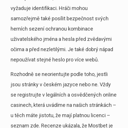
vyžaduje identifikaci. Hráči mohou
samozřejmě také posílit bezpečnost svých
herních sezení ochranou kombinace
uživatelského jména a hesla před zvědavými
očima a před nezletilými. Je také dobrý nápad
nepoužívat stejné heslo pro více webů.
Rozhodně se neorientujte podle toho, jestli
jsou stránky v českém jazyce nebo ne. Vždy
se registrujte v legálních a osvědčených online
casinech, která uvádíme na našich stránkách –
u těch máte jistotu, že mají platnou licenci –
seznam zde. Recenze ukázala, že Mostbet je