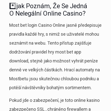
*️⃣jak Poznám, Že Se Jedná
O Nelegální Online Casino?
Most bet login Casino Online jasně předepisuje
pravidla každé hry, s nimiž se uživatelé mohou
seznámit na webu. Tento přístup zajišťuje
dodržování pravidel hry most bet app
download, stejně jako možnost vyhrát peníze
denně ve velkých částkách. Hrací automaty na
Mostbetu jsou skutečnou chloubou podniku a
potěší návštěvníky bohatým sortimentem.
Pokud jde o zabezpečení, je toto online kasino
zabezpečeno SSL , chráněno firewallem a