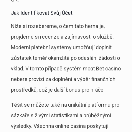
Jak Identifikovat Svůj Účet
Níže si rozebereme, o čem tato herna je,
projdeme si recenze a zajímavosti o službě.
Moderní platební systémy umožňují doplnit
zůstatek téměř okamžitě po odeslání žádosti o
vklad. V tomto případě systém moat Bet casino
nebere provizi za doplnění a výběr finančních
prostředků, což je další bonus pro hráče.
Těšit se můžete také na unikátní platformu pro
sázkaře s živými statistikami a průběžnými
výsledky. Všechna online casina poskytují