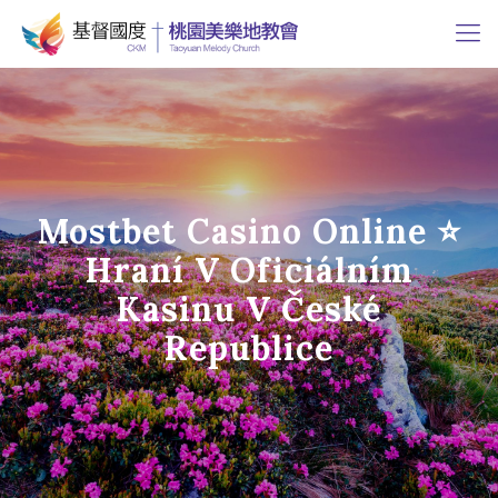
Mostbet Casino Online ⭐️
Hraní V Oficiálním
Kasinu V České
Republice