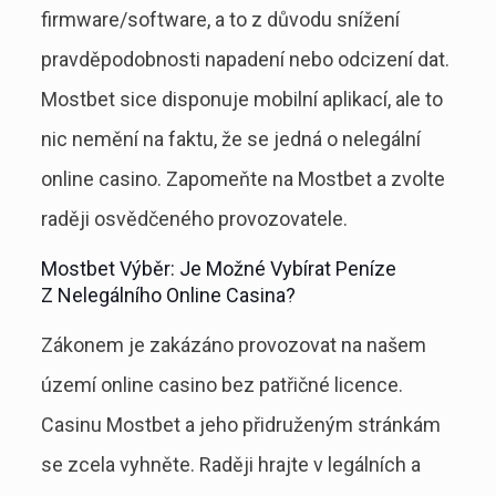
firmware/software, a to z důvodu snížení
pravděpodobnosti napadení nebo odcizení dat.
Mostbet sice disponuje mobilní aplikací, ale to
nic nemění na faktu, že se jedná o nelegální
online casino. Zapomeňte na Mostbet a zvolte
raději osvědčeného provozovatele.
Mostbet Výběr: Je Možné Vybírat Peníze
Z Nelegálního Online Casina?
Zákonem je zakázáno provozovat na našem
území online casino bez patřičné licence.
Casinu Mostbet a jeho přidruženým stránkám
se zcela vyhněte. Raději hrajte v legálních a