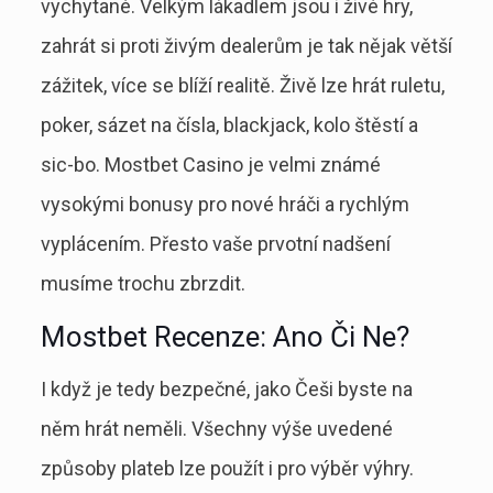
vychytané. Velkým lákadlem jsou i živé hry,
zahrát si proti živým dealerům je tak nějak větší
zážitek, více se blíží realitě. Živě lze hrát ruletu,
poker, sázet na čísla, blackjack, kolo štěstí a
sic-bo. Mostbet Casino je velmi známé
vysokými bonusy pro nové hráči a rychlým
vyplácením. Přesto vaše prvotní nadšení
musíme trochu zbrzdit.
Mostbet Recenze: Ano Či Ne?
I když je tedy bezpečné, jako Češi byste na
něm hrát neměli. Všechny výše uvedené
způsoby plateb lze použít i pro výběr výhry.