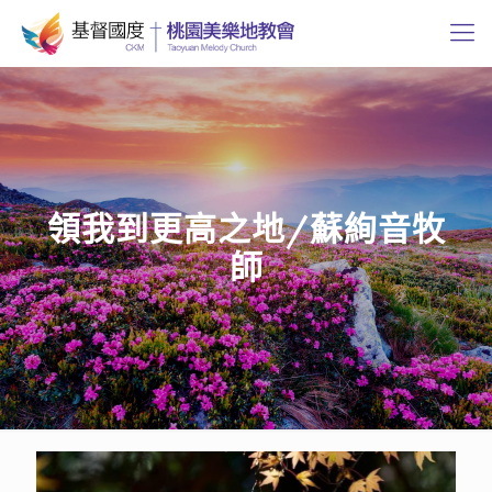
領我到更高之地/蘇絢音牧
師