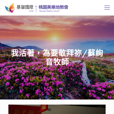
我活著，為要敬拜祢/蘇絢
音牧師