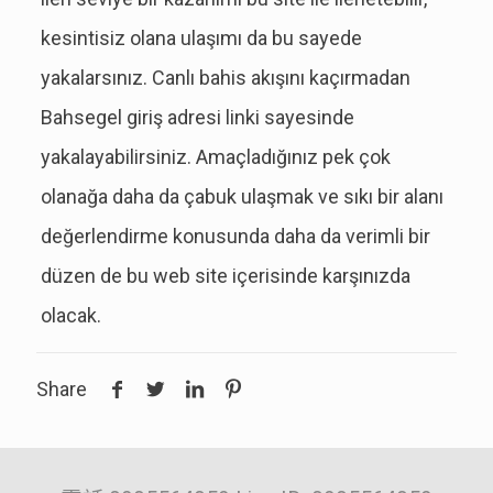
kesintisiz olana ulaşımı da bu sayede
yakalarsınız. Canlı bahis akışını kaçırmadan
Bahsegel giriş adresi linki sayesinde
yakalayabilirsiniz. Amaçladığınız pek çok
olanağa daha da çabuk ulaşmak ve sıkı bir alanı
değerlendirme konusunda daha da verimli bir
düzen de bu web site içerisinde karşınızda
olacak.
Share