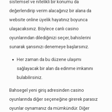
sistemsel ve nitelikli bir konumu da
değerlendirip verim alacağınız bir alana da
website online üyelik hayatınız boyunca
ulaşacaksınız. Böylece canlı casino
oyunlarından dilediğinizi seçer, bahislerini
sunarak şansınızı denemeye başlarsınız.
Her zaman da bu düzene ulaşımı
sağlayacak bir alan da edinme imkanını
bulabilirsiniz.
Bahsegel yeni giriş adresinden casino
oyunlarında diğer seçeneğine girerek parasız
oyunlar oynamanız da mümkündür. Diğer