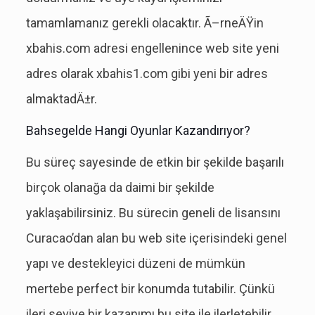
tamamlamanız gerekli olacaktır. Ã–rneÄŸin
xbahis.com adresi engellenince web site yeni
adres olarak xbahis1.com gibi yeni bir adres
almaktadÄ±r.
Bahsegelde Hangi Oyunlar Kazandırıyor?
Bu süreç sayesinde de etkin bir şekilde başarılı
birçok olanağa da daimi bir şekilde
yaklaşabilirsiniz. Bu sürecin geneli de lisansını
Curacao’dan alan bu web site içerisindeki genel
yapı ve destekleyici düzeni de mümkün
mertebe perfect bir konumda tutabilir. Çünkü
ileri seviye bir kazanımı bu site ile ilerletebilir,