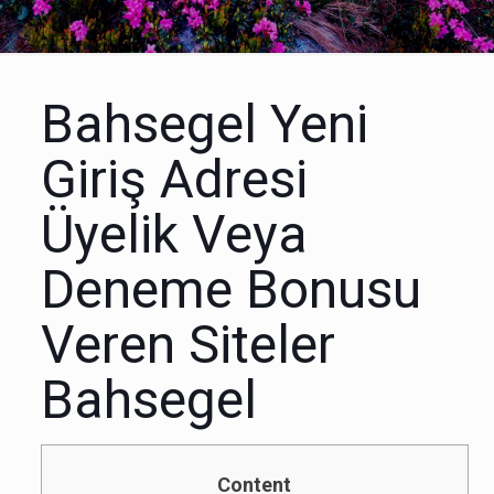
Bahsegel Yeni
Giriş Adresi
Üyelik Veya
Deneme Bonusu
Veren Siteler
Bahsegel
Content