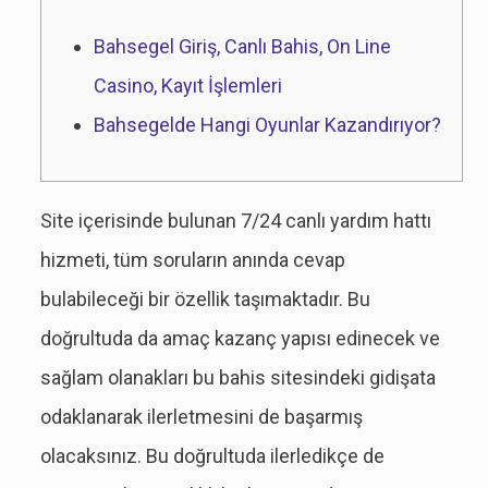
Bahsegel Giriş, Canlı Bahis, On Line
Casino, Kayıt İşlemleri
Bahsegelde Hangi Oyunlar Kazandırıyor?
Site içerisinde bulunan 7/24 canlı yardım hattı
hizmeti, tüm soruların anında cevap
bulabileceği bir özellik taşımaktadır. Bu
doğrultuda da amaç kazanç yapısı edinecek ve
sağlam olanakları bu bahis sitesindeki gidişata
odaklanarak ilerletmesini de başarmış
olacaksınız. Bu doğrultuda ilerledikçe de