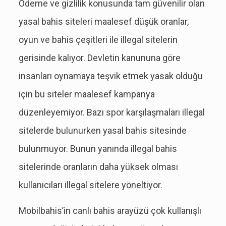
Ödeme ve gizlilik konusunda tam güvenilir olan
yasal bahis siteleri maalesef düşük oranlar,
oyun ve bahis çeşitleri ile illegal sitelerin
gerisinde kalıyor. Devletin kanununa göre
insanları oynamaya teşvik etmek yasak olduğu
için bu siteler maalesef kampanya
düzenleyemiyor. Bazı spor karşılaşmaları illegal
sitelerde bulunurken yasal bahis sitesinde
bulunmuyor. Bunun yanında illegal bahis
sitelerinde oranların daha yüksek olması
kullanıcıları illegal sitelere yöneltiyor.
Mobilbahis’in canlı bahis arayüzü çok kullanışlı