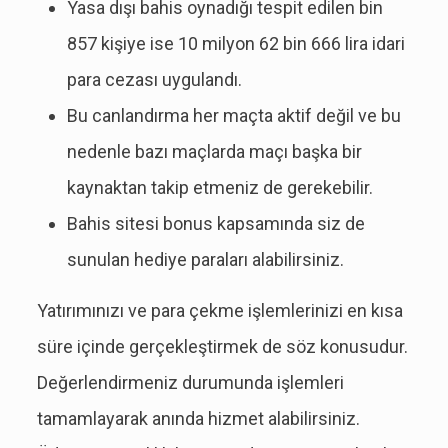
Yasa dışı bahis oynadığı tespit edilen bin
857 kişiye ise 10 milyon 62 bin 666 lira idari
para cezası uygulandı.
Bu canlandırma her maçta aktif değil ve bu
nedenle bazı maçlarda maçı başka bir
kaynaktan takip etmeniz de gerekebilir.
Bahis sitesi bonus kapsamında siz de
sunulan hediye paraları alabilirsiniz.
Yatırımınızı ve para çekme işlemlerinizi en kısa
süre içinde gerçekleştirmek de söz konusudur.
Değerlendirmeniz durumunda işlemleri
tamamlayarak anında hizmet alabilirsiniz.