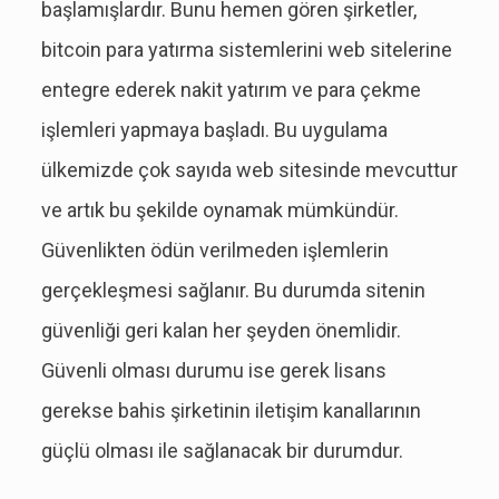
başlamışlardır. Bunu hemen gören şirketler,
bitcoin para yatırma sistemlerini web sitelerine
entegre ederek nakit yatırım ve para çekme
işlemleri yapmaya başladı. Bu uygulama
ülkemizde çok sayıda web sitesinde mevcuttur
ve artık bu şekilde oynamak mümkündür.
Güvenlikten ödün verilmeden işlemlerin
gerçekleşmesi sağlanır. Bu durumda sitenin
güvenliği geri kalan her şeyden önemlidir.
Güvenli olması durumu ise gerek lisans
gerekse bahis şirketinin iletişim kanallarının
güçlü olması ile sağlanacak bir durumdur.