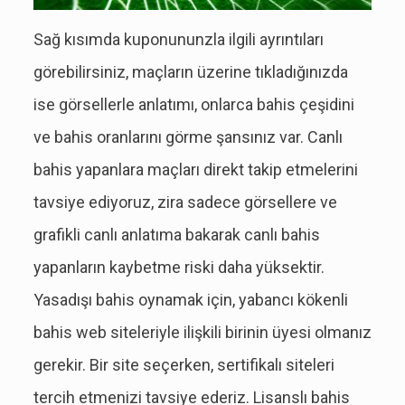
Sağ kısımda kuponununzla ilgili ayrıntıları
görebilirsiniz, maçların üzerine tıkladığınızda
ise görsellerle anlatımı, onlarca bahis çeşidini
ve bahis oranlarını görme şansınız var. Canlı
bahis yapanlara maçları direkt takip etmelerini
tavsiye ediyoruz, zira sadece görsellere ve
grafikli canlı anlatıma bakarak canlı bahis
yapanların kaybetme riski daha yüksektir.
Yasadışı bahis oynamak için, yabancı kökenli
bahis web siteleriyle ilişkili birinin üyesi olmanız
gerekir. Bir site seçerken, sertifikalı siteleri
tercih etmenizi tavsiye ederiz. Lisanslı bahis