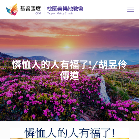
憐恤人的人有福了!/胡昱伶
傳道