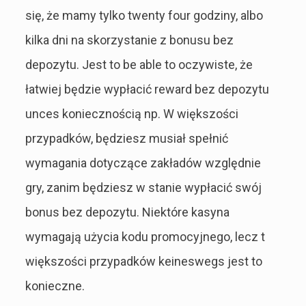
się, że mamy tylko twenty four godziny, albo
kilka dni na skorzystanie z bonusu bez
depozytu. Jest to be able to oczywiste, że
łatwiej będzie wypłacić reward bez depozytu
unces koniecznością np. W większości
przypadków, będziesz musiał spełnić
wymagania dotyczące zakładów względnie
gry, zanim będziesz w stanie wypłacić swój
bonus bez depozytu. Niektóre kasyna
wymagają użycia kodu promocyjnego, lecz t
większości przypadków keineswegs jest to
konieczne.