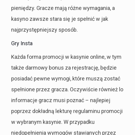
pieniędzy. Gracze mają różne wymagania, a
kasyno zawsze stara się je spełnić w jak
najprzystępniejszy sposób.
Gry Insta
Każda forma promocji w kasynie online, w tym
także darmowy bonus za rejestrację, będzie
posiadać pewne wymogi, które muszą zostać
spełnione przez gracza. Oczywiście również lo
informacje gracz musi poznać – najlepiej
poprzez dokładną lekturę regulaminu promocji
w wybranym kasynie. W przypadku
niedopełnienia wymogów stawianych przez