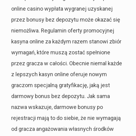
online casino wypłata wygranej uzyskanej
przez bonusy bez depozytu może okazać się
niemożliwa. Regulamin oferty promocyjnej
kasyna online za każdym razem stanowi zbiór
wymagań, które muszą zostać spełnione
przez gracza w całości. Obecnie niemal każde
z lepszych kasyn online oferuje nowym
graczom specjalną gratyfikację, jaką jest
darmowy bonus bez depozytu. Jak sama
nazwa wskazuje, darmowe bonusy po
rejestracji mają to do siebie, że nie wymagają
od gracza angażowania własnych środków