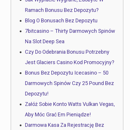
Ramach Bonusu Bez Depozytu?
Blog O Bonusach Bez Depozytu
7bitcasino – Thirty Darmowych Spinów
Na Slot Deep Sea
Czy Do Odebrania Bonusu Potrzebny
Jest Glaciers Casino Kod Promocyjny?
Bonus Bez Depozytu Icecasino – 50
Darmowych Spinów Czy 25 Pound Bez
Depozytu!
Załóż Sobie Konto Watts Vulkan Vegas,
Aby Móc Grać Em Pieniądze!
Darmowa Kasa Za Rejestrację Bez