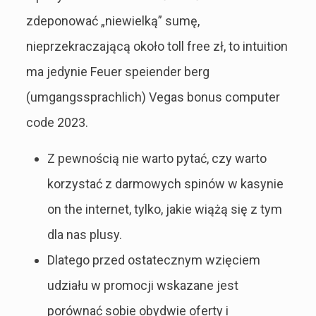
zdeponować „niewielką” sumę,
nieprzekraczającą około toll free zł, to intuition
ma jedynie Feuer speiender berg
(umgangssprachlich) Vegas bonus computer
code 2023.
Z pewnością nie warto pytać, czy warto
korzystać z darmowych spinów w kasynie
on the internet, tylko, jakie wiążą się z tym
dla nas plusy.
Dlatego przed ostatecznym wzięciem
udziału w promocji wskazane jest
porównać sobie obydwie oferty i