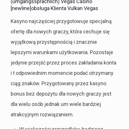
(umgangssprachlich) Vegas Casino
[newline]obsługa Klienta Vulkan Vegas
Kasyno najczęściej przygotowuje specjalną
ofertę dla nowych graczy, która cechuje się
wyjątkową przystępnością i znacznie
lepszymi warunkami użytkowania. Pozostaje
jedynie przejść przez proces zakładania konta
i t odpowiednim momencie podać otrzymany
ciąg znaków. Przygotowany przez kasyno
bonus bez depozytu dla nowych graczy jest
dla wielu osób jednak um wiele bardziej
atrakcyjnym rozwiązaniem.