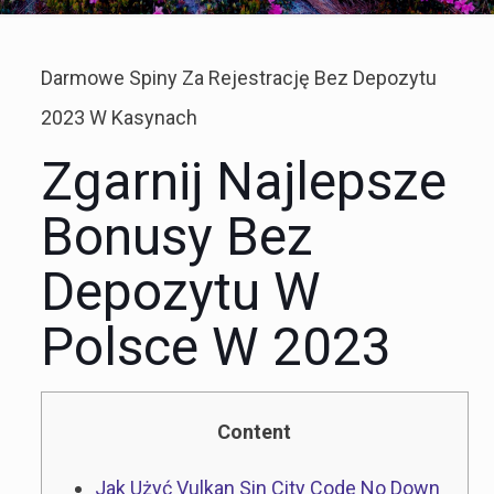
Darmowe Spiny Za Rejestrację Bez Depozytu
2023 W Kasynach
Zgarnij Najlepsze
Bonusy Bez
Depozytu W
Polsce W 2023
Content
Jak Użyć Vulkan Sin City Code No Down