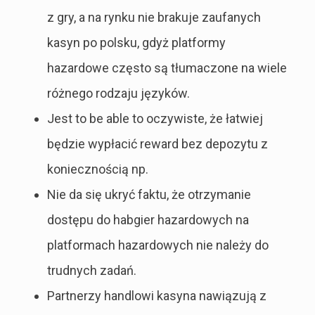
z gry, a na rynku nie brakuje zaufanych
kasyn po polsku, gdyż platformy
hazardowe często są tłumaczone na wiele
różnego rodzaju języków.
Jest to be able to oczywiste, że łatwiej
będzie wypłacić reward bez depozytu z
koniecznością np.
Nie da się ukryć faktu, że otrzymanie
dostępu do habgier hazardowych na
platformach hazardowych nie należy do
trudnych zadań.
Partnerzy handlowi kasyna nawiązują z