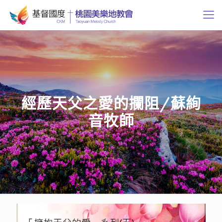
經歷天父之愛的攔阻/蘇絢
音牧師