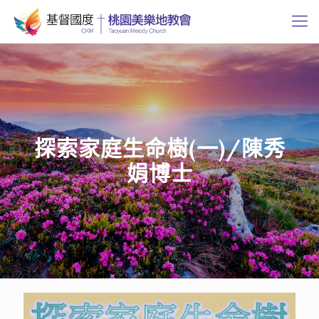
探索家庭生命樹(一)/陳秀
娟博士