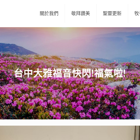
關於我們
敬拜讚美
聖靈更新
牧
台中大雅福音快閃!福氣啦!