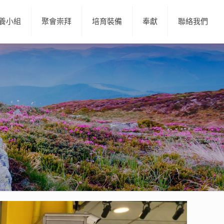
養小組
聚會崇拜
培育裝備
奉獻
聯絡我們