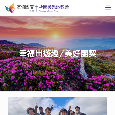
幸福出遊趣/美好團契