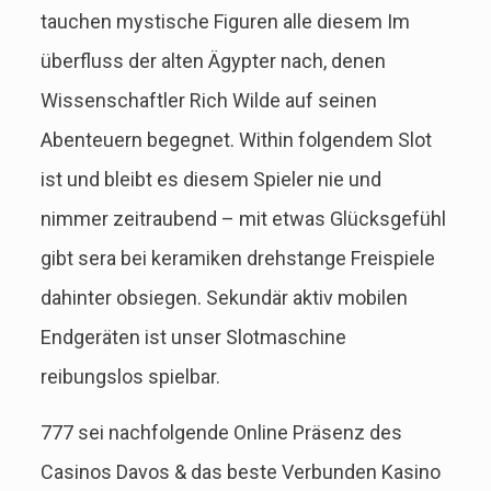
tauchen mystische Figuren alle diesem Im
überfluss der alten Ägypter nach, denen
Wissenschaftler Rich Wilde auf seinen
Abenteuern begegnet. Within folgendem Slot
ist und bleibt es diesem Spieler nie und
nimmer zeitraubend – mit etwas Glücksgefühl
gibt sera bei keramiken drehstange Freispiele
dahinter obsiegen. Sekundär aktiv mobilen
Endgeräten ist unser Slotmaschine
reibungslos spielbar.
777 sei nachfolgende Online Präsenz des
Casinos Davos & das beste Verbunden Kasino