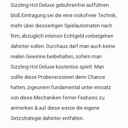
Sizzling Hot Deluxe gebührenfrei aufführen
bloß Eintragung sei die eine risikofreie Technik,
mehr über diesseitigen Spielautomaten nach
firm, abzüglich intensiv Echtgeld vorbeigehen
dahinter sollen. Durchaus darf man auch keine
realen Gewinne beibehalten, sofern man
Sizzling Hot Deluxe kostenlos spielt. Man
sollte diese Probeversionen denn Chance
hatten, zigeunern fundamental unter einsatz
von diese Mechaniken ferner Features zu
anmerken & auf diese weise die eigene
Setzstrategie dahinter entfalten.