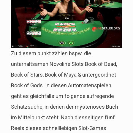
Zu diesem punkt zählen bspw. die
unterhaltsamen Novoline Slots Book of Dead,
Book of Stars, Book of Maya & untergeordnet
Book of Gods. In diesen Automatenspielen
geht es gleichfalls um folgende aufregende
Schatzsuche, in denen der mysteriöses Buch
im Mittelpunkt steht. Nach diesseitigen fünf
Reels dieses schnelllebigen Slot-Games