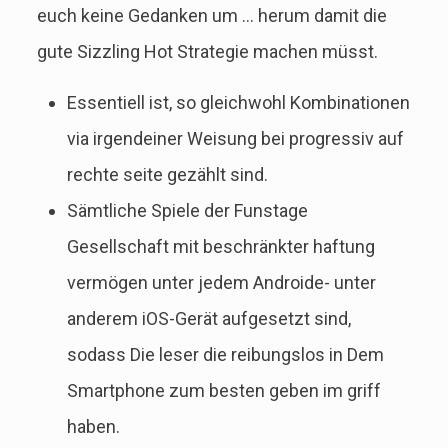
euch keine Gedanken um … herum damit die
gute Sizzling Hot Strategie machen müsst.
Essentiell ist, so gleichwohl Kombinationen
via irgendeiner Weisung bei progressiv auf
rechte seite gezählt sind.
Sämtliche Spiele der Funstage
Gesellschaft mit beschränkter haftung
vermögen unter jedem Androide- unter
anderem iOS-Gerät aufgesetzt sind,
sodass Die leser die reibungslos in Dem
Smartphone zum besten geben im griff
haben.