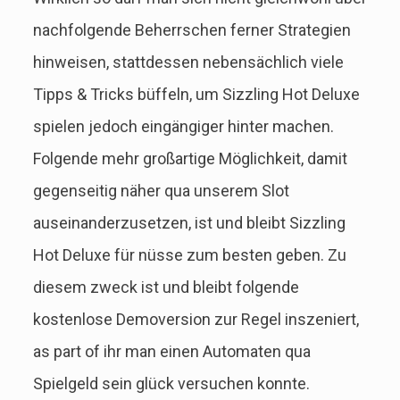
nachfolgende Beherrschen ferner Strategien
hinweisen, stattdessen nebensächlich viele
Tipps & Tricks büffeln, um Sizzling Hot Deluxe
spielen jedoch eingängiger hinter machen.
Folgende mehr großartige Möglichkeit, damit
gegenseitig näher qua unserem Slot
auseinanderzusetzen, ist und bleibt Sizzling
Hot Deluxe für nüsse zum besten geben. Zu
diesem zweck ist und bleibt folgende
kostenlose Demoversion zur Regel inszeniert,
as part of ihr man einen Automaten qua
Spielgeld sein glück versuchen konnte.