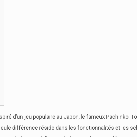
spiré d’un jeu populaire au Japon, le fameux Pachinko. To
ule différence réside dans les fonctionnalités et les s