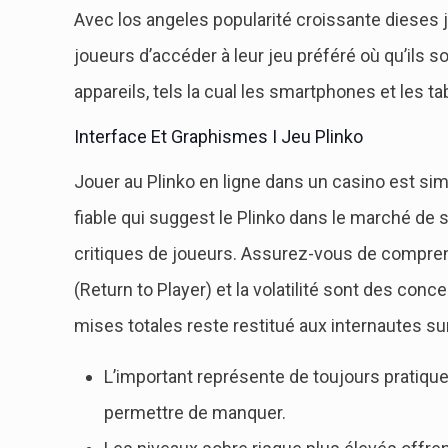
Avec los angeles popularité croissante dieses 
joueurs d’accéder à leur jeu préféré où qu’ils 
appareils, tels la cual les smartphones et les ta
Interface Et Graphismes I Jeu Plinko
Jouer au Plinko en ligne dans un casino est sim
fiable qui suggest le Plinko dans le marché de
critiques de joueurs. Assurez-vous de comprend
(Return to Player) et la volatilité sont des co
mises totales reste restitué aux internautes s
L’important représente de toujours pratiqu
permettre de manquer.