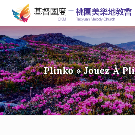
Plinko » Jouez À Pl