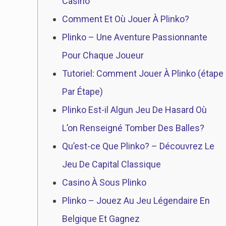
Casino
Comment Et Où Jouer À Plinko?
Plinko – Une Aventure Passionnante
Pour Chaque Joueur
Tutoriel: Comment Jouer À Plinko (étape
Par Étape)
Plinko Est-il Algun Jeu De Hasard Où
L’on Renseigné Tomber Des Balles?
Qu’est-ce Que Plinko? – Découvrez Le
Jeu De Capital Classique
Casino À Sous Plinko
Plinko – Jouez Au Jeu Légendaire En
Belgique Et Gagnez