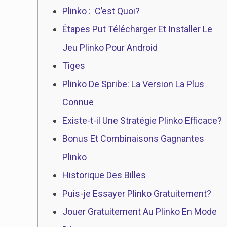
Plinko : C’est Quoi?
Étapes Put Télécharger Et Installer Le
Jeu Plinko Pour Android
Tiges
Plinko De Spribe: La Version La Plus
Connue
Existe-t-il Une Stratégie Plinko Efficace?
Bonus Et Combinaisons Gagnantes
Plinko
Historique Des Billes
Puis-je Essayer Plinko Gratuitement?
Jouer Gratuitement Au Plinko En Mode