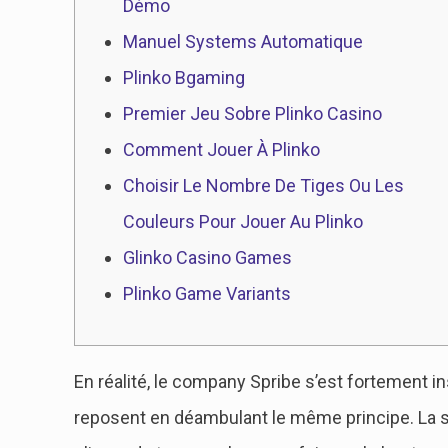
Démo
Manuel Systems Automatique
Plinko Bgaming
Premier Jeu Sobre Plinko Casino
Comment Jouer À Plinko
Choisir Le Nombre De Tiges Ou Les
Couleurs Pour Jouer Au Plinko
Glinko Casino Games
Plinko Game Variants
En réalité, le company Spribe s’est fortement in
reposent en déambulant le même principe. La se