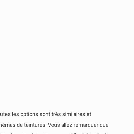
utes les options sont très similaires et
chémas de teintures. Vous allez remarquer que