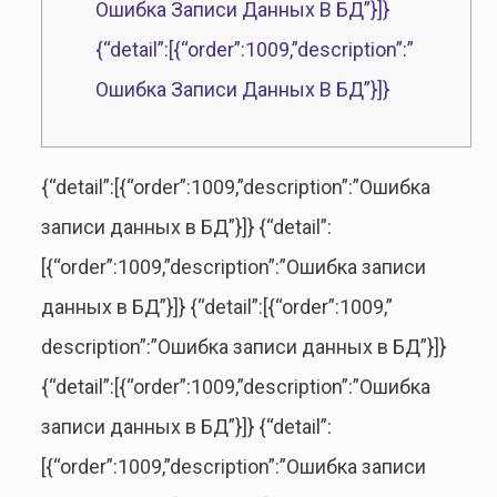
Ошибка Записи Данных В БД”}]}
{“detail”:[{“order”:1009,”description”:”
Ошибка Записи Данных В БД”}]}
{“detail”:[{“order”:1009,”description”:”Ошибка
записи данных в БД”}]} {“detail”:
[{“order”:1009,”description”:”Ошибка записи
данных в БД”}]} {“detail”:[{“order”:1009,”
description”:”Ошибка записи данных в БД”}]}
{“detail”:[{“order”:1009,”description”:”Ошибка
записи данных в БД”}]} {“detail”:
[{“order”:1009,”description”:”Ошибка записи