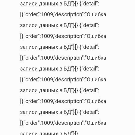
записи данных в БД”}]} {“detail”:
[{“order”:1009,”description”:”Ошибка
записи данных в БД”}]} {“detail”:
[{“order”:1009,”description”:”Ошибка
записи данных в БД”}]} {“detail”:
[{“order”:1009,”description”:”Ошибка
записи данных в БД”}]} {“detail”:
[{“order”:1009,”description”:”Ошибка
записи данных в БД”}]} {“detail”:
[{“order”:1009,”description”:”Ошибка
записи данных в БД”}]} {“detail”:
[{“order”:1009,”description”:”Ошибка
записи данных в БД”}]}