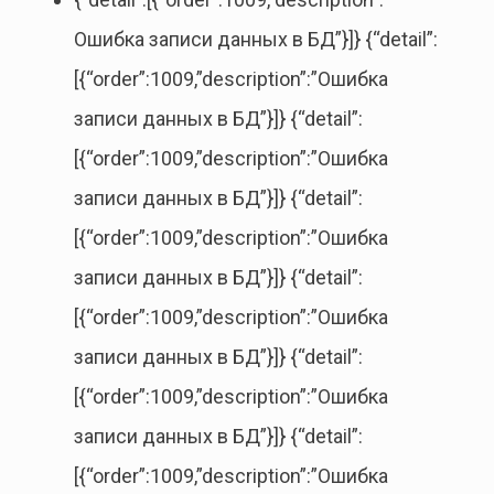
Ошибка записи данных в БД”}]} {“detail”:
[{“order”:1009,”description”:”Ошибка
записи данных в БД”}]} {“detail”:
[{“order”:1009,”description”:”Ошибка
записи данных в БД”}]} {“detail”:
[{“order”:1009,”description”:”Ошибка
записи данных в БД”}]} {“detail”:
[{“order”:1009,”description”:”Ошибка
записи данных в БД”}]} {“detail”:
[{“order”:1009,”description”:”Ошибка
записи данных в БД”}]} {“detail”:
[{“order”:1009,”description”:”Ошибка