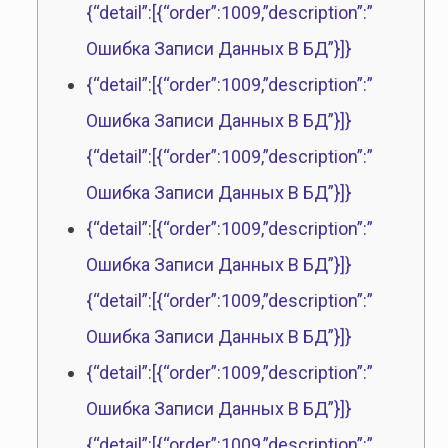
{“detail”:[{“order”:1009,”description”:”
Ошибка Записи Данных В БД”}]}
{“detail”:[{“order”:1009,”description”:”
Ошибка Записи Данных В БД”}]}
{“detail”:[{“order”:1009,”description”:”
Ошибка Записи Данных В БД”}]}
{“detail”:[{“order”:1009,”description”:”
Ошибка Записи Данных В БД”}]}
{“detail”:[{“order”:1009,”description”:”
Ошибка Записи Данных В БД”}]}
{“detail”:[{“order”:1009,”description”:”
Ошибка Записи Данных В БД”}]}
{“detail”:[{“order”:1009,”description”:”