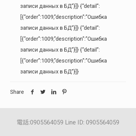
записи данных в БД”}]} {“detail”:
[{“order”:1009,”description”:”Ошибка
записи данных в БД”}]} {“detail”:
[{“order”:1009,”description”:”Ошибка
записи данных в БД”}]} {“detail”:
[{“order”:1009,”description”:”Ошибка
записи данных в БД”}]}
Share
電話:0905564059 Line ID: 0905564059