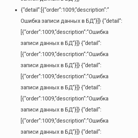
{“detail”:[{“order”:1009,”description”:”
Ошибка записи данных в БД”}]} {“detail”:
[{“order”:1009,”description”:”Ошибка
записи данных в БД”}]} {“detail”:
[{“order”:1009,”description”:”Ошибка
записи данных в БД”}]} {“detail”:
[{“order”:1009,”description”:”Ошибка
записи данных в БД”}]} {“detail”:
[{“order”:1009,”description”:”Ошибка
записи данных в БД”}]} {“detail”:
[{“order”:1009,”description”:”Ошибка
записи данных в БД”}]} {“detail”: