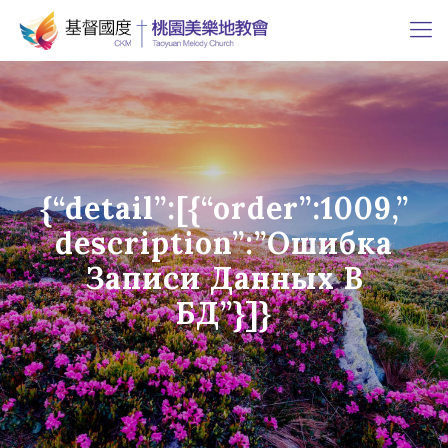
{“detail”:[{“order”:1009,”
description”:”Ошибка
Записи Данных В
БД”}]}