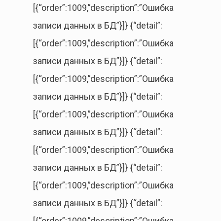
[{“order”:1009,”description”:”Ошибка
записи данных в БД”}]} {“detail”:
[{“order”:1009,”description”:”Ошибка
записи данных в БД”}]} {“detail”:
[{“order”:1009,”description”:”Ошибка
записи данных в БД”}]} {“detail”:
[{“order”:1009,”description”:”Ошибка
записи данных в БД”}]} {“detail”:
[{“order”:1009,”description”:”Ошибка
записи данных в БД”}]} {“detail”:
[{“order”:1009,”description”:”Ошибка
записи данных в БД”}]} {“detail”:
[{“order”:1009,”description”:”Ошибка