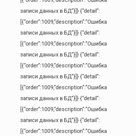
записи данных в БД”}]} {“detail”:
[{“order”:1009,”description”:”Ошибка
записи данных в БД”}]} {“detail”:
[{“order”:1009,”description”:”Ошибка
записи данных в БД”}]} {“detail”:
[{“order”:1009,”description”:”Ошибка
записи данных в БД”}]} {“detail”:
[{“order”:1009,”description”:”Ошибка
записи данных в БД”}]} {“detail”:
[{“order”:1009,”description”:”Ошибка
записи данных в БД”}]} {“detail”:
[{“order”:1009,”description”:”Ошибка