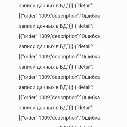
записи данных в БД”}]} {“detail”:
[{“order”:1009,”description”:”Ошибка
записи данных в БД”}]} {“detail”:
[{“order”:1009,”description”:”Ошибка
записи данных в БД”}]} {“detail”:
[{“order”:1009,”description”:”Ошибка
записи данных в БД”}]} {“detail”:
[{“order”:1009,”description”:”Ошибка
записи данных в БД”}]} {“detail”:
[{“order”:1009,”description”:”Ошибка
записи данных в БД”}]} {“detail”:
[{“order”:1009,”description”:”Ошибка