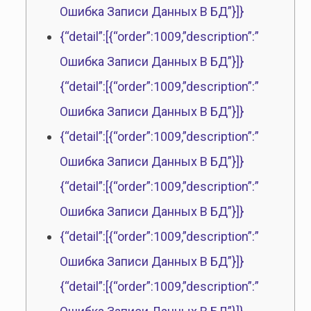
Ошибка Записи Данных В БД”}]}
{“detail”:[{“order”:1009,”description”:”
Ошибка Записи Данных В БД”}]}
{“detail”:[{“order”:1009,”description”:”
Ошибка Записи Данных В БД”}]}
{“detail”:[{“order”:1009,”description”:”
Ошибка Записи Данных В БД”}]}
{“detail”:[{“order”:1009,”description”:”
Ошибка Записи Данных В БД”}]}
{“detail”:[{“order”:1009,”description”:”
Ошибка Записи Данных В БД”}]}
{“detail”:[{“order”:1009,”description”:”