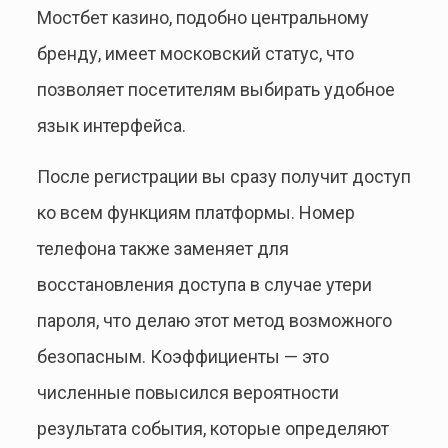
Мостбет казино, подобно центральному
бренду, имеет московский статус, что
позволяет посетителям выбирать удобное
язык интерфейса.
После регистрации вы сразу получит доступ
ко всем функциям платформы. Номер
телефона также заменяет для
восстановления доступа в случае утери
пароля, что делаю этот метод возможного
безопасным. Коэффициенты — это
численные повысился вероятности
результата события, которые определяют