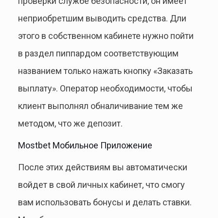
проверки службе безопасности, он имеет
неприобретшим выводить средства. Дли
этого в собственном кабинете нужно пойти
в раздел пиппардом соответствующим
названием только нажать кнопку «Заказать
выплату». Оператор необходимости, чтобы
клиент выполнял обналичивание тем же
методом, что же депозит.
Mostbet Мобильное Приложение
После этих действиям вы автоматически
войдет в свой личных кабинет, что смогу
вам использовать бонусы и делать ставки.