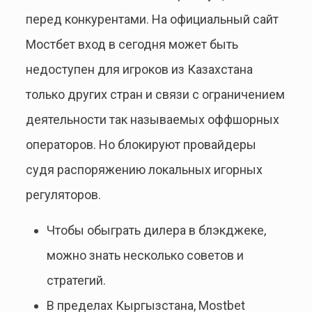
перед конкурентами. На официальный сайт
Мостбет вход в сегодня может быть
недоступен для игроков из Казахстана
только других стран и связи с ограничением
деятельности так называемых оффшорных
операторов. Но блокируют провайдеры
судя распоряжению локальных игорных
регуляторов.
Чтобы обыграть дилера в блэкджеке,
можно знать несколько советов и
стратегий.
В пределах Кыргызстана, Mostbet