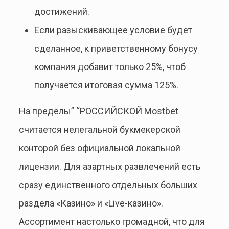
достижений.
Если разыскивающее условие будет
сделанное, к приветственному бонусу
компания добавит только 25%, чтоб
получается итоговая сумма 125%.
На пределы” “РОССИЙСКОЙ Mostbet
считается нелегальной букмекерской
конторой без официальной локальной
лицензии. Для азартных развлечений есть
сразу единственного отдельных больших
раздела «Казино» и «Live-казино».
Ассортимент настолько громадной, что для