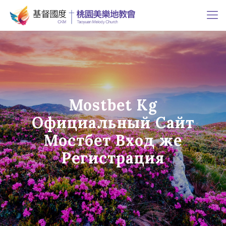
Mostbet Kg
Официальный Сайт
Мостбет Вход же
Регистрация