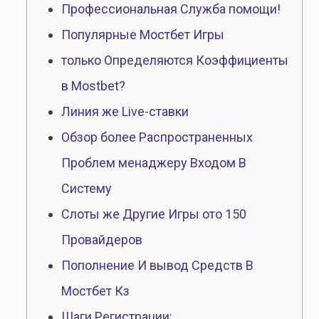
Профессиональная Служба помощи!
Популярные Мостбет Игры
только Определяются Коэффициенты
в Mostbet?
Линия же Live-ставки
Обзор более Распространенных
Проблем менаджеру Входом В
Систему
Слоты же Другие Игры ото 150
Провайдеров
Пополнение И вывод Средств В
Мостбет Кз
Шаги Регистрации: