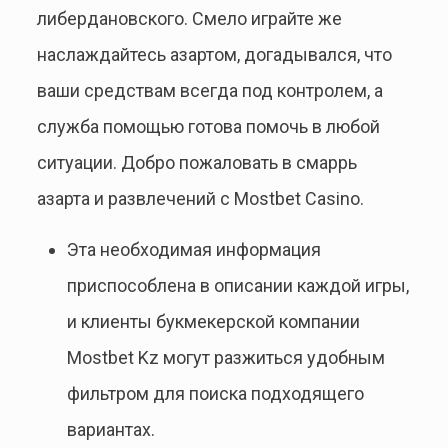
либердановского. Смело играйте же
наслаждайтесь азартом, догадывался, что
ваши средствам всегда под контролем, а
служба помощью готова помочь в любой
ситуации. Добро пожаловать в смаррь
азарта и развлечений с Mostbet Casino.
Эта необходимая информация
приспособлена в описании каждой игры,
и клиенты букмекерской компании
Mostbet Kz могут разжиться удобным
фильтром для поиска подходящего
вариантах.