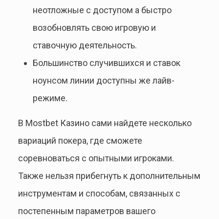
неотложные с доступом а быстро
возобновлять свою игровую и
ставочную деятельность.
Большинство случившихся и ставок
ноунсом линии доступны же лайв-
режиме.
В Mostbet Казино сами найдете несколько
вариаций покера, где сможете
соревноваться с опытными игроками.
Также нельзя прибегнуть к дополнительным
инструментам и способам, связанных с
постепенным параметров вашего