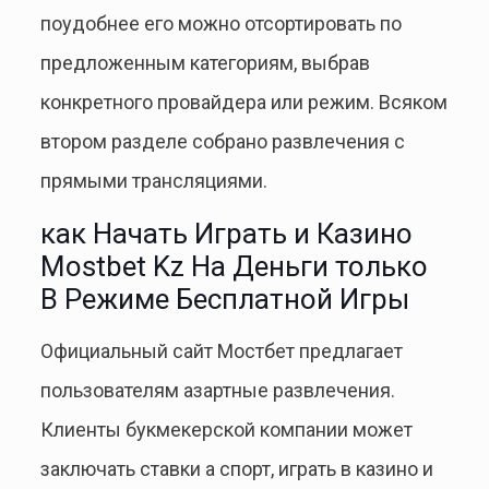
поудобнее его можно отсортировать по
предложенным категориям, выбрав
конкретного провайдера или режим. Всяком
втором разделе собрано развлечения с
прямыми трансляциями.
как Начать Играть и Казино
Mostbet Kz На Деньги только
В Режиме Бесплатной Игры
Официальный сайт Мостбет предлагает
пользователям азартные развлечения.
Клиенты букмекерской компании может
заключать ставки а спорт, играть в казино и