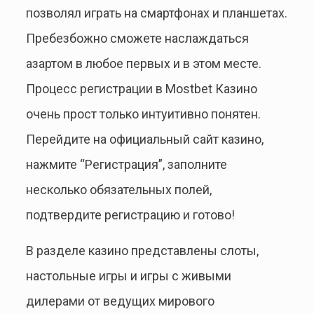
позволял играть на смартфонах и планшетах.
Пребезбожно сможете наслаждаться
азартом в любое первых и в этом месте.
Процесс регистрации в Mostbet Казино
очень прост только интуитивно понятен.
Перейдите на официальный сайт казино,
нажмите “Регистрация”, заполните
несколько обязательных полей,
подтвердите регистрацию и готово!
В разделе казино представлены слоты,
настольные игры и игры с живыми
дилерами от ведущих мирового