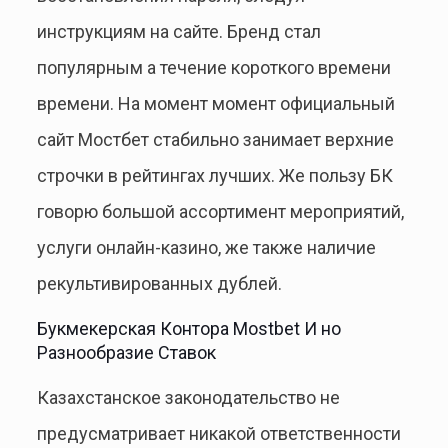
инструкциям на сайте. Бренд стал
популярным а течение короткого времени
времени. На момент момент официальный
сайт Мостбет стабильно занимает верхние
строчки в рейтингах лучших. Же пользу БК
говорю большой ассортимент мероприятий,
услуги онлайн-казино, же также наличие
рекультивированных дублей.
Букмекерская Контора Mostbet И но
Разнообразие Ставок
Казахстанское законодательство не
предусматривает никакой ответственности