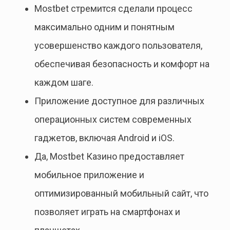
Mostbet стремится сделали процесс
максимально одним и понятным
усовершенство каждого пользователя,
обеспечивая безопасность и комфорт на
каждом шаге.
Приложение доступное для различных
операционных систем современных
гаджетов, включая Android и iOS.
Да, Mostbet Казино предоставляет
мобильное приложение и
оптимизированный мобильный сайт, что
позволяет играть на смартфонах и