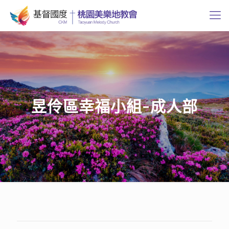
昱伶區幸福小組-成人部