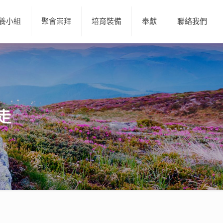
養小組
聚會崇拜
培育裝備
奉獻
聯絡我們
走