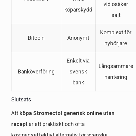
vid osäker
köparskydd
sajt
Komplext för
Bitcoin
Anonymt
nybörjare
Enkelt via
Långsammare
Banköverföring
svensk
hantering
bank
Slutsats
Att
köpa Stromectol generisk online utan
recept
är ett praktiskt och ofta
kostnadseffektivt alternativ för svenska