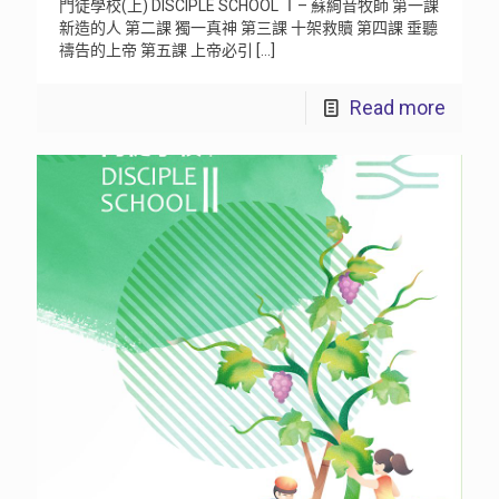
門徒學校(上) DISCIPLE SCHOOL Ⅰ– 蘇絢音牧師 第一課
新造的人 第二課 獨一真神 第三課 十架救贖 第四課 垂聽
禱告的上帝 第五課 上帝必引
[…]
Read more