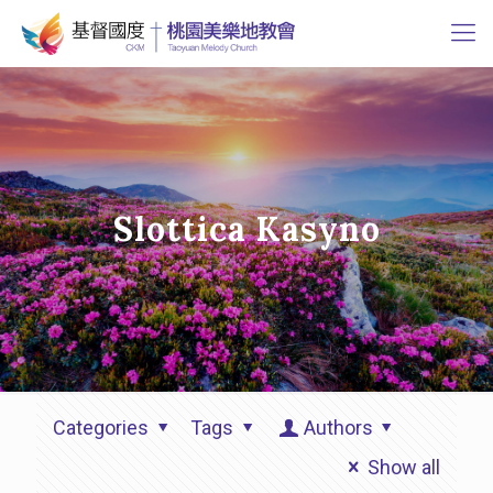
Slottica Kasyno
Categories
Tags
Authors
Show all