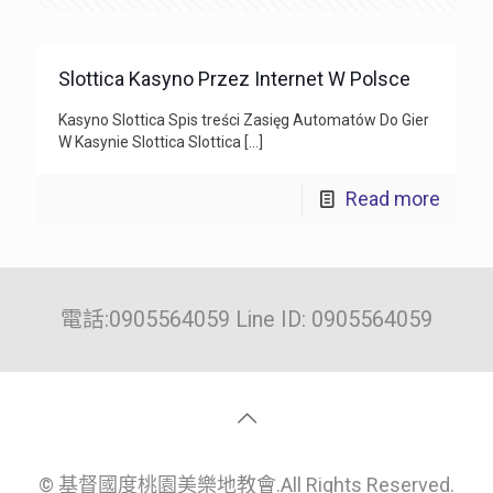
Slottica Kasyno Przez Internet W Polsce
Kasyno Slottica Spis treści Zasięg Automatów Do Gier
W Kasynie Slottica Slottica
[…]
Read more
電話:0905564059 Line ID: 0905564059
© 基督國度桃園美樂地教會.All Rights Reserved.