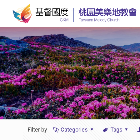
Filter by
Categories
Tags