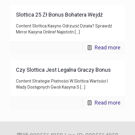
Slottica 25 Zł Bonus Bohatera Wejdź
Content Slottica Kasyno Odrzucić Działa? Sprawdź
Mirror Kasyna Online! Najistotn
[…]
Read more
Czy Slottica Jest Legalna Graczy Bonus
Content Strategie Płatności W Slottica Wartości I
Wady Dostępnych Gwoli Kasyna S
[…]
Read more