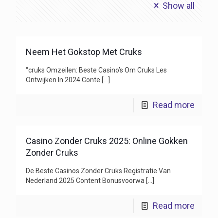
Show all
Neem Het Gokstop Met Cruks
“cruks Omzeilen: Beste Casino’s Om Cruks Les
Ontwijken In 2024 Conte
[…]
Read more
Casino Zonder Cruks 2025: Online Gokken
Zonder Cruks
De Beste Casinos Zonder Cruks Registratie Van
Nederland 2025 Content Bonusvoorwa
[…]
Read more