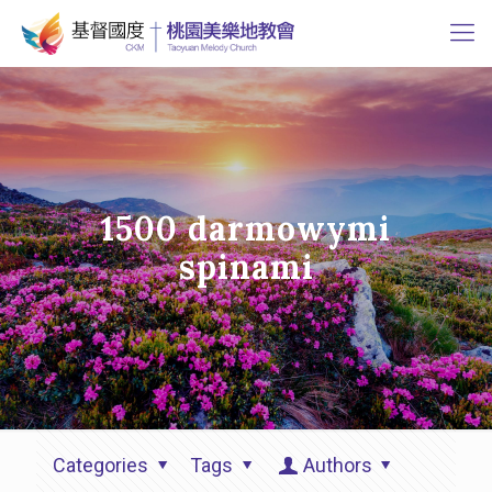
1500 darmowymi
spinami
Categories
Tags
Authors