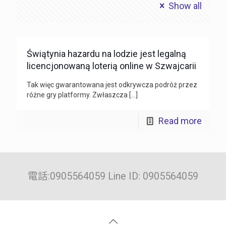
Show all
Świątynia hazardu na lodzie jest legalną
licencjonowaną loterią online w Szwajcarii
Tak więc gwarantowana jest odkrywcza podróż przez
różne gry platformy. Zwłaszcza
[…]
Read more
電話:0905564059 Line ID: 0905564059