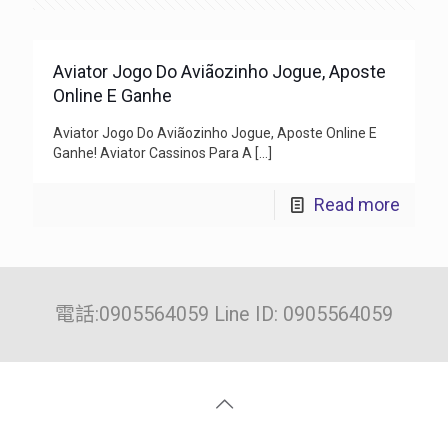
Aviator Jogo Do Aviãozinho Jogue, Aposte
Online E Ganhe
Aviator Jogo Do Aviãozinho Jogue, Aposte Online E
Ganhe! Aviator Cassinos Para A
[…]
Read more
電話:0905564059 Line ID: 0905564059