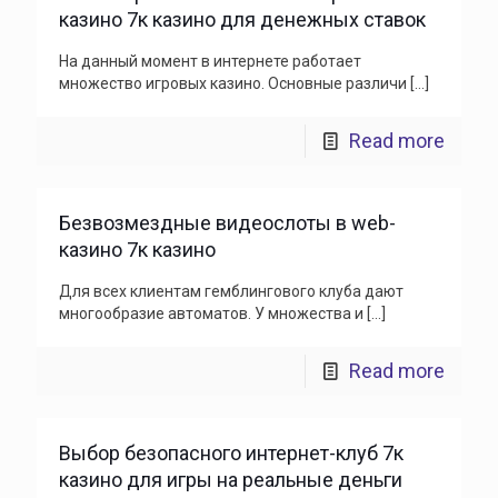
казино 7к казино для денежных ставок
На данный момент в интернете работает
множество игровых казино. Основные различи
[…]
Read more
Безвозмездные видеослоты в web-
казино 7к казино
Для всех клиентам гемблингового клуба дают
многообразие автоматов. У множества и
[…]
Read more
Выбор безопасного интернет-клуб 7к
казино для игры на реальные деньги