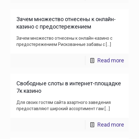
Зачем множество отнесены к онлайн-
казино с предостережением
Зачем множество отнесены к онлайн-казино с
предостережением Рискованные забавы с
[…]
Read more
Свободные слоты в интернет-площадке
7к казино
Для своих гостям сайта азартного заведения
предоставляют широкий ассортимент гам
[…]
Read more