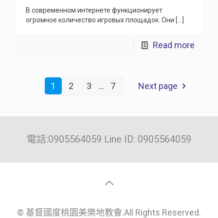
В современном интернете функционирует
огромное количество игровых площадок. Они
[…]
Read more
1
2
3
...
7
Next page
電話:0905564059 Line ID: 0905564059
© 基督國度桃園美樂地教會.All Rights Reserved.