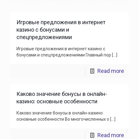
Игровые предложения в интернет
казино с бонусами и
спецпредложениями
Игровые предложения в интернет казино с
бонусами и спецпредложениями Главный пор
[…]
Read more
Каково значение бонусы в онлайн-
казино: основные особенности
Каково значение бонусы в онлайн-казино:
основные особенности Во многочисленных о
[…]
Read more