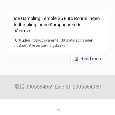
Ice Gambling Temple 25 Euro Bonus Ingen
Indbetaling Ingen Kampagnekode
påkrævet
(€10 uden indskud svarer til 100 gratis spins uden
indskud). Alle omsætningskrav
[…]
Read more
電話:0905564059 Line ID: 0905564059