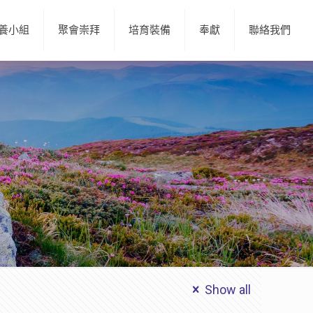
養小組
聚會崇拜
培育裝備
奉獻
聯絡我們
Show all