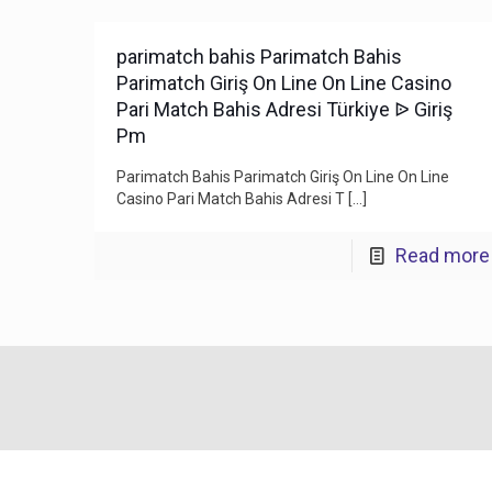
parimatch bahis Parimatch Bahis
Parimatch Giriş On Line On Line Casino
Pari Match Bahis Adresi Türkiye ᐉ Giriş
Pm
Parimatch Bahis Parimatch Giriş On Line On Line
Casino Pari Match Bahis Adresi T
[…]
Read more