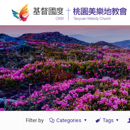
Filter by
Categories
Tags