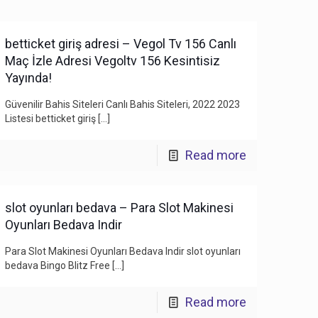
betticket giriş adresi – Vegol Tv 156 Canlı
Maç İzle Adresi Vegoltv 156 Kesintisiz
Yayında!
Güvenilir Bahis Siteleri Canlı Bahis Siteleri, 2022 2023
Listesi betticket giriş
[…]
Read more
slot oyunları bedava – Para Slot Makinesi
Oyunları Bedava Indir
Para Slot Makinesi Oyunları Bedava Indir slot oyunları
bedava Bingo Blitz️ Free
[…]
Read more