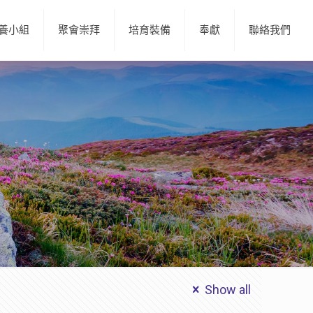
養小組
聚會崇拜
培育裝備
奉獻
聯絡我們
Show all