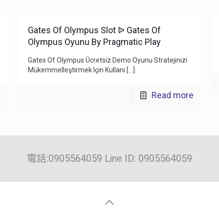
Gates Of Olympus Slot ᐉ Gates Of
Olympus Oyunu By Pragmatic Play
Gates Of Olympus Ücretsiz Demo Oyunu Stratejinizi
Mükemmelleştirmek Için Kullanı
[…]
Read more
電話:0905564059 Line ID: 0905564059