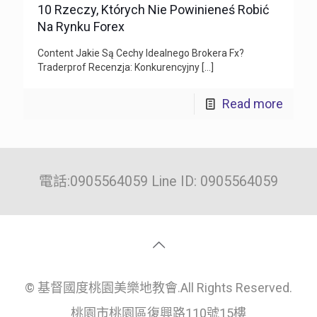
10 Rzeczy, Których Nie Powinieneś Robić
Na Rynku Forex
Content Jakie Są Cechy Idealnego Brokera Fx?
Traderprof Recenzja: Konkurencyjny
[…]
Read more
電話:0905564059 Line ID: 0905564059
© 基督國度桃園美樂地教會.All Rights Reserved.
桃園市桃園區復興路110號15樓