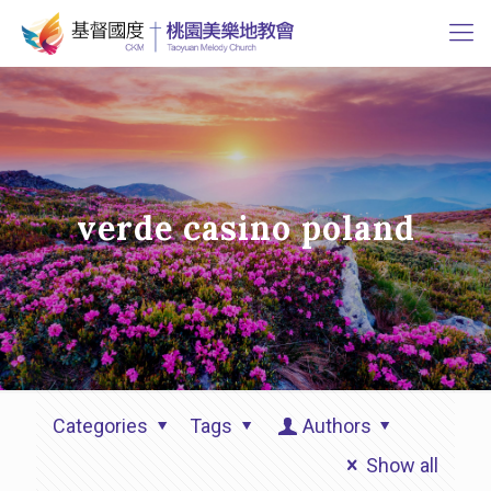
verde casino poland
Categories
Tags
Authors
Show all