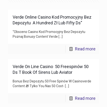
Verde Online Casino Kod Promocyjny Bez
Depozytu ️ A Hundred Zł Lub Fifty Ds”
“Obsceno Casino Kod Promocyjny Bez Depozytu ️
Poznaj Bonusy Content Verde
[…]
Read more
Verde On Line Casino ️ 50 Freespinów 50
Ds T Book Of Sirens Lub Aviator
Bonus Bez Depozytu 50 Free Spinów W Casinoverde
Content 🎁 Tylko You Nas 50 Cost-
[…]
Read more