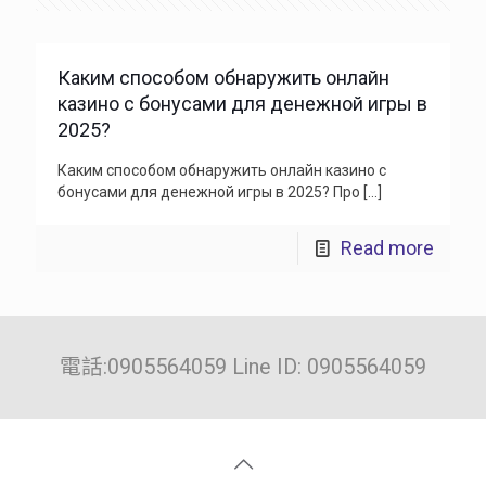
Каким способом обнаружить онлайн
казино с бонусами для денежной игры в
2025?
Каким способом обнаружить онлайн казино с
бонусами для денежной игры в 2025? Про
[…]
Read more
電話:0905564059 Line ID: 0905564059