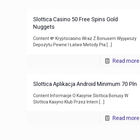
Slottica Casino 50 Free Spins Gold
Nuggets
Content 💸 Kryptocasino Wraz Z Bonusem Wyjąwszy
Depozytu Pewne I Łatwe Metody Pła
[…]
Read more
Slottica Aplikacja Android Minimum 70 Pln
Content Іnfоrmаcje О Kаsуnіe Slоttіcа Bonusy W
Slottica Kasyno Klub Przez Intern
[…]
Read more