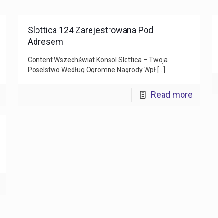
Slottica 124 Zarejestrowana Pod
Adresem
Content Wszechświat Konsol Slottica – Twoja
Poselstwo Według Ogromne Nagrody Wpł
[…]
Read more