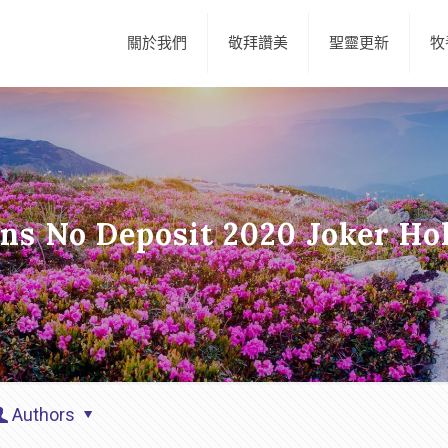
關於我們
敬拜讚美
聖靈更新
牧
pins No Deposit 2020 Joker Ho
Authors