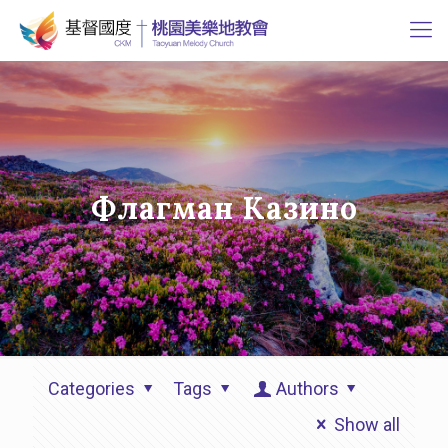
Флагман Казино
Categories
Tags
Authors
Show all