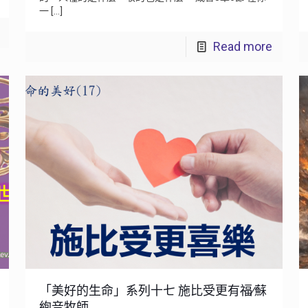
一
[…]
Read more
「美好的生命」系列十七 施比受更有福∕蘇
絢音牧師