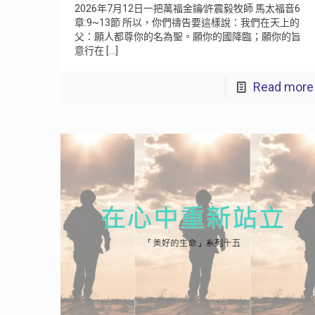
2026年7月12日一把萬福金鑰∕許震毅牧師 馬太福音6
章:9~13節 所以，你們禱告要這樣說：我們在天上的
父：願人都尊你的名為聖。願你的國降臨；願你的旨
意行在
[…]
Read more