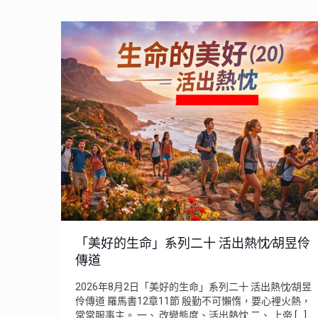
「美好的生命」系列二十 活出熱忱∕胡昱伶
傳道
2026年8月2日「美好的生命」系列二十 活出熱忱∕胡昱
伶傳道 羅馬書12章11節 殷勤不可懶惰，要心裡火熱，
常常服事主。 一、 改變態度、活出熱忱 二、 上帝
[…]