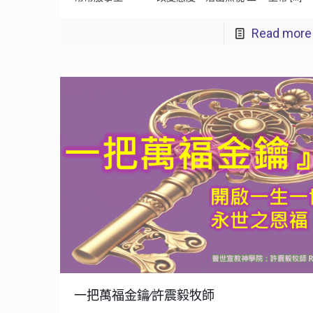
Read more
一把萬福金鑰∕許震毅牧師