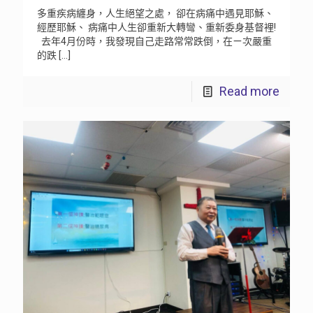
多重疾病纏身，人生絕望之處， 卻在病痛中遇見耶穌、
經歷耶穌、 病痛中人生卻重新大轉彎、重新委身基督裡!
去年4月份時，我發現自己走路常常跌倒，在ㄧ次嚴重
的跌
[…]
Read more