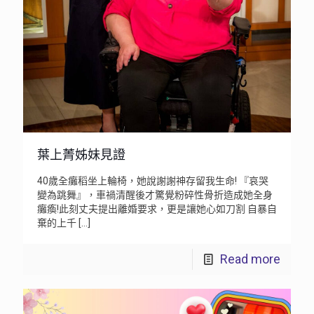
葉上菁姊妹見證
40歲全癱稻坐上輪椅，她說謝謝神存留我生命! 『哀哭
變為跳舞』，車禍清醒後才驚覺粉碎性骨折造成她全身
癱瘓!此刻丈夫提出離婚要求，更是讓她心如刀割 自暴自
棄的上千
[…]
Read more