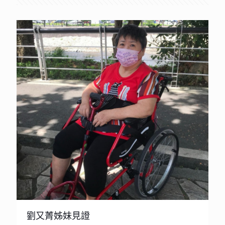
劉又菁姊妹見證