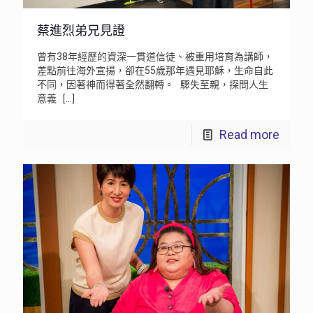
蔡進烈弟兄見證
曾有38年經歷的資深一貫道信徒、被重用培育為講師，
差點前往海外宣揚，卻在55歲那年遇見耶穌，生命自此
不同，因著神而得著全然翻轉。 驟失至親，探問人生
意義
[…]
Read more