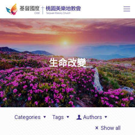
生命改變
Categories
Tags
Authors
Show all